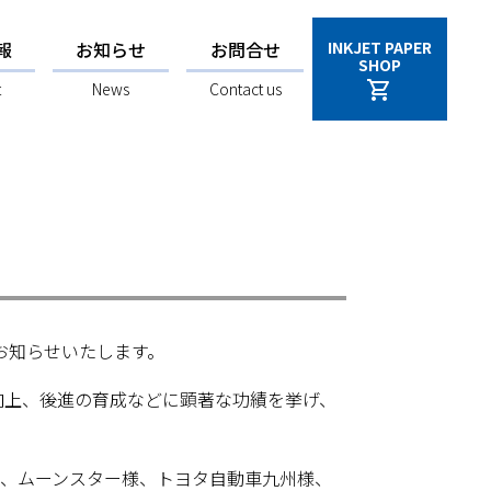
報
お知らせ
お問合せ
INKJET PAPER
SHOP
shopping_cart
t
News
Contact us
お知らせいたします。
向上、後進の育成などに顕著な功績を挙げ、
様、ムーンスター様、トヨタ自動車九州様、