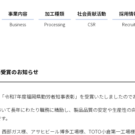
事業内容
加工種類
社会貢献活動
採用情
Business
Processing
CSR
Recrui
彰受賞のお知らせ
が「令和7年度福岡県勤労者知事表彰」を受賞いたしましたので
おいて長年にわたり職務に精励し、製品品質の安定や生産性の
です。
、西部ガス様、アサヒビール博多工場様、TOTO小倉第一工場